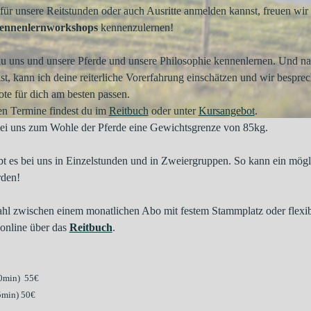
für unsere Reitstunden oder auch Ausritte anmelden kannst, freuen wir 
ennenlernworkshops
kennenzulernen!
u uns und unsere Pferde und unsere Philosophie kennenlernen. Und na
bist, kann ich deine reiterliche Vorerfahrung einschätzen und wir besp
te für dich am besten passen.
 Termine findest du im
Reitbuch
oder unter
Kursangebot
.
bei uns zum Wohle der Pferde eine Gewichtsgrenze von 85kg.
bt es bei uns in Einzelstunden und in Zweiergruppen. So kann ein mögl
rden!
hl zwischen einem monatlichen Abo mit festem Stammplatz oder flexib
online über das
Reitbuch
.
0min) 55€
5min) 50€