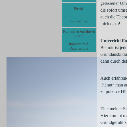
gelassener Umg
Pferde
die sofort ums
auch die Theor
Kabardiner
mich dazu!
Kontakt & Anfahrt &
Login
Unterricht fü
Impressum &
Bei mir ist je
Datenschutz
Grundausbildun
dann durch de
Auch erfahrene
„hängt“ man a
zu präziser Hil
Eine meiner St
Hier kommt man
Grundgefühl zu