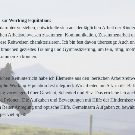
e zur
Working Equitation
:
darunter verstehen, entwickelte sich aus der täglichen Arbeit der Rinder
chen Arbeitsreitweisen zusammen. Kommunikation, Zusammenarbeit und
iese Reitweisen charakterisieren. Ich bin fest davon überzeugt: Auch un
brauchen gezieltes Training und Gymnastizierung, um fein, rittig, motiv
kommen zu können.
ichen Reitunterricht habe ich Elemente aus den iberischen Arbeitsreitw
plin Working Equitation fest integriert. Wir arbeiten am Sitz in der B
ng vorwiegend über Gewicht, Schenkel und Sitz. Das erreiche ich auch
d Pylonen. Die Aufgaben und Bewegungen mit Hilfe der Hindernisse er
 Reiter Anregung und optische Hilfe. Gemeinsam Aufgaben zu bewältig
per viel Spaß!