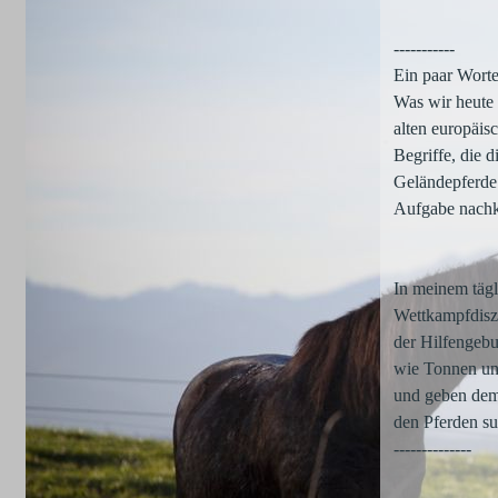
-----------
Ein paar Wort
Was wir heute 
alten europäis
Begriffe, die d
Geländepferde 
Aufgabe nach
In meinem tägl
Wettkampfdiszi
der Hilfengebu
wie Tonnen un
und geben dem
den Pferden su
--------------