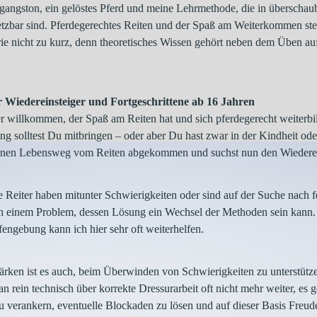
angston, ein gelöstes Pferd und meine Lehrmethode, die in überschaub
etzbar sind. Pferdegerechtes Reiten und der Spaß am Weiterkommen st
ie nicht zu kurz, denn theoretisches Wissen gehört neben dem Üben au
r Wiedereinsteiger und Fortgeschrittene ab 16 Jahren
der willkommen, der Spaß am Reiten hat und sich pferdegerecht weiterbi
g solltest Du mitbringen – oder aber Du hast zwar in der Kindheit oder 
inen Lebensweg vom Reiten abgekommen und suchst nun den Wiederei
 Reiter haben mitunter Schwierigkeiten oder sind auf der Suche nach 
n einem Problem, dessen Lösung ein Wechsel der Methoden sein kann.
fengebung kann ich hier sehr oft weiterhelfen.
ärken ist es auch, beim Überwinden von Schwierigkeiten zu unterstütze
 rein technisch über korrekte Dressurarbeit oft nicht mehr weiter, es g
 verankern, eventuelle Blockaden zu lösen und auf dieser Basis Freud