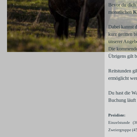
Bevor du dich 
monatlichen
K
Dabei kannst d
kurz geritten 
unserer Angebo
Die kommenden
Übrigens gilt 
Reitstunden gi
ermöglicht we
Du hast die Wa
Buchung läuft 
Preisliste:
Einzelstunde (3
Zweiergruppe (4