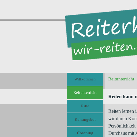
Direkt zum Seiteninhalt
Menü überspringen
Reitunterricht
Willkommen
Reitunterricht
Reiten kann m
Ritte
▼
Reiten lernen 
wir durch Kom
Kursangebot
Persönlichkeit 
Coaching
Durchaus mit A
▼